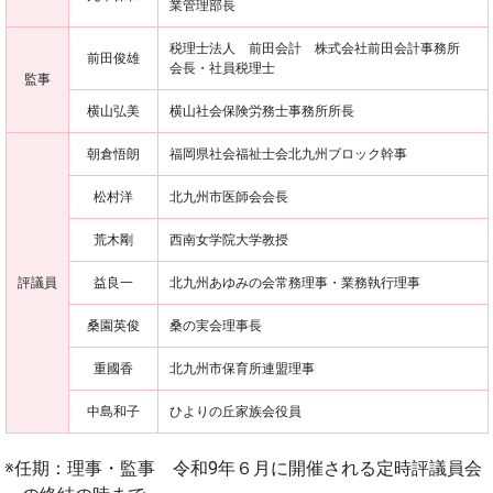
業管理部長
税理士法人 前田会計 株式会社前田会計事務所
前田俊雄
会長・社員税理士
監事
横山弘美
横山社会保険労務士事務所所長
朝倉悟朗
福岡県社会福祉士会北九州ブロック幹事
松村洋
北九州市医師会会長
荒木剛
西南女学院大学教授
評議員
益良一
北九州あゆみの会常務理事・業務執行理事
桑園英俊
桑の実会理事長
重國香
北九州市保育所連盟理事
中島和子
ひよりの丘家族会役員
任期：理事・監事 令和9年６月に開催される定時評議員会