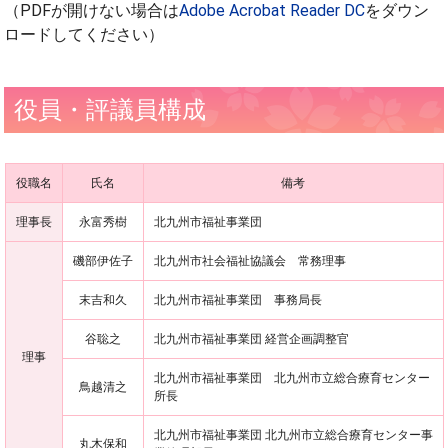
（PDFが開けない場合は
Adobe Acrobat Reader DC
をダウン
ロードしてください）
役員・評議員構成
役職名
氏名
備考
理事長
永富秀樹
北九州市福祉事業団
磯部伊佐子
北九州市社会福祉協議会 常務理事
末吉和久
北九州市福祉事業団 事務局長
谷聡之
北九州市福祉事業団 経営企画調整官
理事
北九州市福祉事業団 北九州市立総合療育センター
鳥越清之
所長
北九州市福祉事業団 北九州市立総合療育センター事
丸木保和